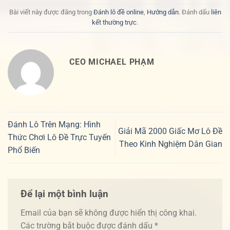
Bài viết này được đăng trong
Đánh lô đề online
,
Hướng dẫn
. Đánh dấu
liên
kết thường trực
.
CEO MICHAEL PHẠM
Đánh Lô Trên Mạng: Hình
Giải Mã 2000 Giấc Mơ Lô Đề
Thức Chơi Lô Đề Trực Tuyến
Theo Kinh Nghiệm Dân Gian
Phổ Biến
Để lại một bình luận
Email của bạn sẽ không được hiển thị công khai.
Các trường bắt buộc được đánh dấu
*