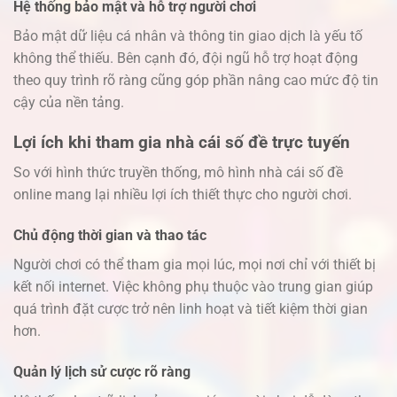
Hệ thống bảo mật và hỗ trợ người chơi
Bảo mật dữ liệu cá nhân và thông tin giao dịch là yếu tố
không thể thiếu. Bên cạnh đó, đội ngũ hỗ trợ hoạt động
theo quy trình rõ ràng cũng góp phần nâng cao mức độ tin
cậy của nền tảng.
Lợi ích khi tham gia nhà cái số đề trực tuyến
So với hình thức truyền thống, mô hình nhà cái số đề
online mang lại nhiều lợi ích thiết thực cho người chơi.
Chủ động thời gian và thao tác
Người chơi có thể tham gia mọi lúc, mọi nơi chỉ với thiết bị
kết nối internet. Việc không phụ thuộc vào trung gian giúp
quá trình đặt cược trở nên linh hoạt và tiết kiệm thời gian
hơn.
Quản lý lịch sử cược rõ ràng