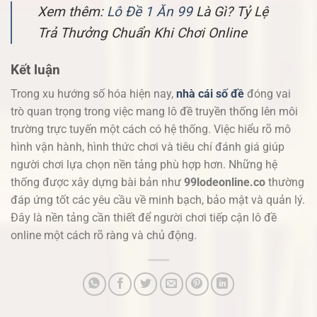
Xem thêm:
Lô Đề 1 Ăn 99
Là Gì? Tỷ Lệ
Trả Thưởng Chuẩn Khi Chơi Online
Kết luận
Trong xu hướng số hóa hiện nay,
nhà cái số đề
đóng vai
trò quan trọng trong việc mang lô đề truyền thống lên môi
trường trực tuyến một cách có hệ thống. Việc hiểu rõ mô
hình vận hành, hình thức chơi và tiêu chí đánh giá giúp
người chơi lựa chọn nền tảng phù hợp hơn. Những hệ
thống được xây dựng bài bản như
99lodeonline.co
thường
đáp ứng tốt các yêu cầu về minh bạch, bảo mật và quản lý.
Đây là nền tảng cần thiết để người chơi tiếp cận lô đề
online một cách rõ ràng và chủ động.