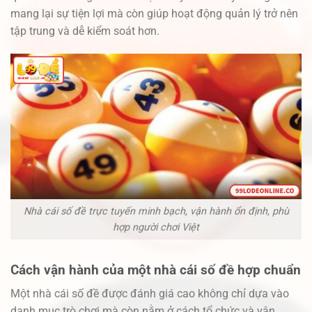
mang lại sự tiện lợi mà còn giúp hoạt động quản lý trở nên
tập trung và dễ kiểm soát hơn.
Nhà cái số đề trực tuyến minh bạch, vận hành ổn định, phù
hợp người chơi Việt
Cách vận hành của một nhà cái số đề hợp chuẩn
Một nhà cái số đề được đánh giá cao không chỉ dựa vào
danh mục trò chơi mà còn nằm ở cách tổ chức và vận