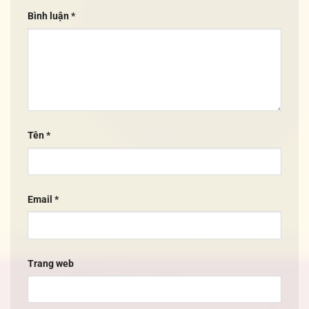
Bình luận
*
Tên
*
Email
*
Trang web