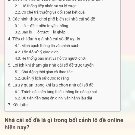
Hệ thống tiếp nhận và xử lý cược
Cơ chế trả thưởng và đối soát kết quả
Các hình thức chơi phổ biến tại nhà cái số đề
Lô – đề – xiên truyền thống
Bao lô – lô trượt – lô ghép
Tiêu chí đánh giá nhà cái số đề uy tín
Minh bạch thông tin và chính sách
Tốc độ xử lý giao dịch
Hệ thống bảo mật và hỗ trợ người chơi
Lợi ích khi tham gia nhà cái số đề trực tuyến
Chủ động thời gian và thao tác
Quản lý lịch sử cược rõ ràng
Lưu ý quan trọng khi lựa chọn nhà cái số đề
Tránh các nền tảng thiếu thông tin công khai
Ưu tiên nền tảng ổn định, vận hành lâu dài
Kết luận
Nhà cái số đề là gì trong bối cảnh lô đề online
hiện nay?