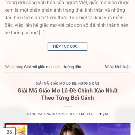
Trong đời sống văn hóa của người Việt, giấc mơ luôn được
xem là một phần phản ánh trạng thái tinh thần và những
dấu hiệu tiềm ẩn từ tiềm thức. Đặc biệt tại khu vực miền
Bắc, việc liên hệ giấc mơ với các con số đã hình thành nên
hệ thống sổ mơ […]
TIẾP TỤC ĐỌC
→
Đăng trong
Giải mã giấc mơ lo de
,
Hướng dẫn
Để lại bình luận
GIẢI MÃ GIẤC MƠ LO DE
,
HƯỚNG DẪN
Giải Mã Giấc Mơ Lô Đề Chính Xác Nhất
Theo Từng Bối Cảnh
ĐĂNG VÀO
26/01/2026
BỞI
CEO MICHAEL PHẠM
26