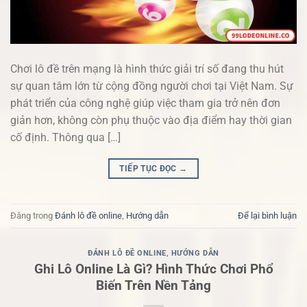
Chơi lô đề trên mạng là hình thức giải trí số đang thu hút
sự quan tâm lớn từ cộng đồng người chơi tại Việt Nam. Sự
phát triển của công nghệ giúp việc tham gia trở nên đơn
giản hơn, không còn phụ thuộc vào địa điểm hay thời gian
cố định. Thông qua […]
TIẾP TỤC ĐỌC
→
Đăng trong
Đánh lô đề online
,
Hướng dẫn
Để lại bình luận
ĐÁNH LÔ ĐỀ ONLINE
,
HƯỚNG DẪN
Ghi Lô Online Là Gì? Hình Thức Chơi Phổ
Biến Trên Nền Tảng