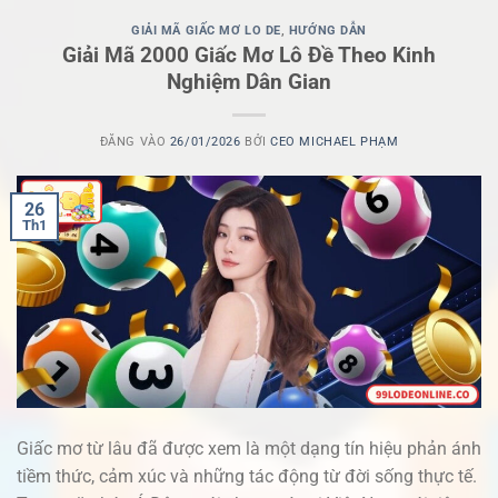
GIẢI MÃ GIẤC MƠ LO DE
,
HƯỚNG DẪN
Giải Mã 2000 Giấc Mơ Lô Đề Theo Kinh
Nghiệm Dân Gian
ĐĂNG VÀO
26/01/2026
BỞI
CEO MICHAEL PHẠM
26
Th1
Giấc mơ từ lâu đã được xem là một dạng tín hiệu phản ánh
tiềm thức, cảm xúc và những tác động từ đời sống thực tế.