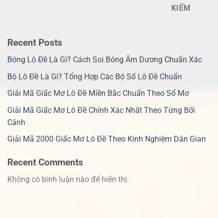
KIẾM
Recent Posts
Bóng Lô Đề Là Gì? Cách Soi Bóng Âm Dương Chuẩn Xác
Bộ Lô Đề Là Gì? Tổng Hợp Các Bộ Số Lô Đề Chuẩn
Giải Mã Giấc Mơ Lô Đề Miền Bắc Chuẩn Theo Sổ Mơ
Giải Mã Giấc Mơ Lô Đề Chính Xác Nhất Theo Từng Bối
Cảnh
Giải Mã 2000 Giấc Mơ Lô Đề Theo Kinh Nghiệm Dân Gian
Recent Comments
Không có bình luận nào để hiển thị.