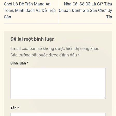
Chơi Lô Đề Trên Mạng An
Nhà Cái Số Đề Là Gì? Tiêu
Toàn, Minh Bạch Và Dễ Tiếp
Chuẩn Đánh Giá Sân Chơi Uy
Cận
Tín
Để lại một bình luận
Email của bạn sẽ không được hiển thị công khai.
Các trường bắt buộc được đánh dấu
*
Bình luận
*
Tên
*