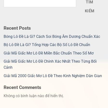
TÌM
KIẾM
Recent Posts
Bóng Lô Đề Là Gì? Cách Soi Bóng Âm Dương Chuẩn Xác
Bộ Lô Đề Là Gì? Tổng Hợp Các Bộ Số Lô Đề Chuẩn
Giải Mã Giấc Mơ Lô Đề Miền Bắc Chuẩn Theo Sổ Mơ
Giải Mã Giấc Mơ Lô Đề Chính Xác Nhất Theo Từng Bối
Cảnh
Giải Mã 2000 Giấc Mơ Lô Đề Theo Kinh Nghiệm Dân Gian
Recent Comments
Không có bình luận nào để hiển thị.