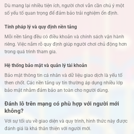
Dù mang lại nhiều tiện ích, người chơi vẫn cần chú ý một
số yếu tố quan trọng để đảm bảo trải nghiệm ổn định.
Tính pháp lý và quy định nền tảng
Mỗi nền tảng đều có điều khoản và chính sách vận hành
riêng. Việc nắm rõ quy định giúp người chơi chủ động hơn
trong quá trình tham gia.
Hệ thống bảo mật và quản lý tài khoản
Bảo mật thông tin cá nhân và dữ liệu giao dịch là yếu tố
then chốt. Các nền tảng uy tín thường áp dụng nhiều lớp
bảo mật nhằm đảm bảo an toàn cho người dùng.
Đánh lô trên mạng có phù hợp với người mới
không?
Với sự tối ưu về giao diện và quy trình, hình thức này được
đánh giá là khá thân thiện với người mới.