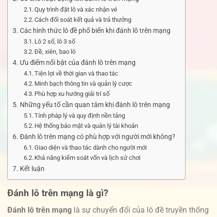
Quy trình đặt lô và xác nhận vé
Cách đối soát kết quả và trả thưởng
Các hình thức lô đề phổ biến khi đánh lô trên mạng
Lô 2 số, lô 3 số
Đề, xiên, bao lô
Ưu điểm nổi bật của đánh lô trên mạng
Tiện lợi về thời gian và thao tác
Minh bạch thông tin và quản lý cược
Phù hợp xu hướng giải trí số
Những yếu tố cần quan tâm khi đánh lô trên mạng
Tính pháp lý và quy định nền tảng
Hệ thống bảo mật và quản lý tài khoản
Đánh lô trên mạng có phù hợp với người mới không?
Giao diện và thao tác dành cho người mới
Khả năng kiểm soát vốn và lịch sử chơi
Kết luận
Đánh lô trên mạng là gì?
Đánh lô trên mạng
là sự chuyển đổi của lô đề truyền thống