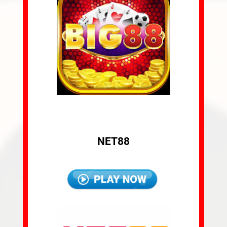
NET88