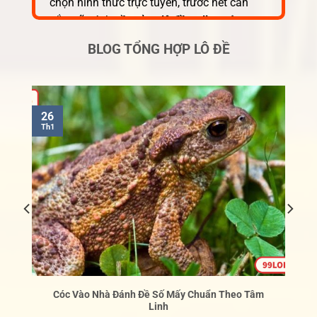
chọn hình thức trực tuyến, trước hết cần
nắm rõ cách nền tảng
lô đề online
vận
hành và mang lại trải nghiệm cho người
BLOG TỔNG HỢP LÔ ĐỀ
chơi.
Lô đề online
là mô hình cho phép
người chơi tham gia đánh số trực tiếp trên
hệ thống, mọi thao tác từ chọn số, vào tiền
cho đến chốt cược và nhận thưởng đều
26
được thực hiện minh bạch, rõ ràng. Thay vì
Th1
ghi tay hay thông qua trung gian, người
chơi chủ động hoàn toàn trong quá trình
tham gia.
Khi lựa chọn
đánh đề online
,
người chơi chỉ cần đăng nhập tài khoản,
chọn hình thức chơi phù hợp, nhập số tiền
cược và xác nhận. Hệ thống sẽ tự động ghi
nhận, lưu lịch sử và cập nhật kết quả
nhanh chóng, giúp người chơi dễ dàng theo
dõi.
Cóc Vào Nhà Đánh Đề Số Mấy Chuẩn Theo Tâm
Linh