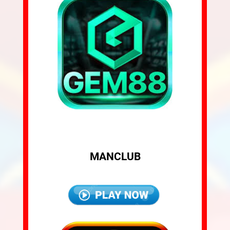
MANCLUB