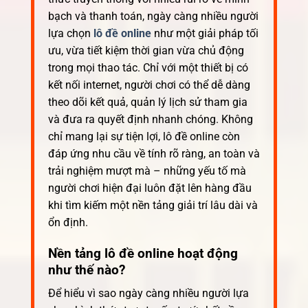
bạch và thanh toán, ngày càng nhiều người
lựa chọn
lô đề online
như một giải pháp tối
ưu, vừa tiết kiệm thời gian vừa chủ động
trong mọi thao tác. Chỉ với một thiết bị có
kết nối internet, người chơi có thể dễ dàng
theo dõi kết quả, quản lý lịch sử tham gia
và đưa ra quyết định nhanh chóng. Không
chỉ mang lại sự tiện lợi, lô đề online còn
đáp ứng nhu cầu về tính rõ ràng, an toàn và
trải nghiệm mượt mà – những yếu tố mà
người chơi hiện đại luôn đặt lên hàng đầu
khi tìm kiếm một nền tảng giải trí lâu dài và
ổn định.
Nền tảng lô đề online hoạt động
như thế nào?
Để hiểu vì sao ngày càng nhiều người lựa