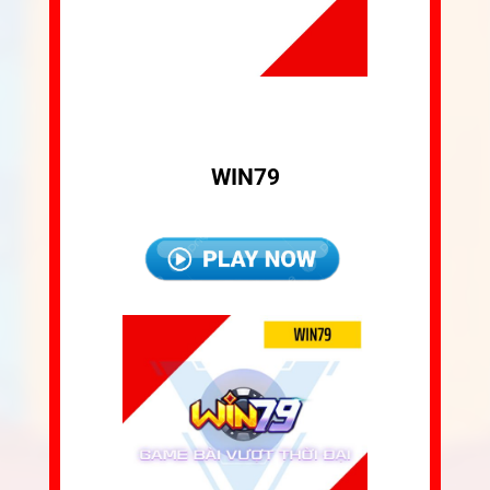
WIN79