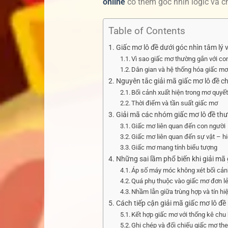
online
có thêm góc nhìn logic và ch
Table of Contents
Giấc mơ lô đề dưới góc nhìn tâm lý v
Vì sao giấc mơ thường gắn với co
Dân gian và hệ thống hóa giấc mơ
Nguyên tắc giải mã giấc mơ lô đề c
Bối cảnh xuất hiện trong mơ quyết
Thời điểm và tần suất giấc mơ
Giải mã các nhóm giấc mơ lô đề th
Giấc mơ liên quan đến con người
Giấc mơ liên quan đến sự vật – h
Giấc mơ mang tính biểu tượng
Những sai lầm phổ biến khi giải mã 
Áp số máy móc không xét bối cả
Quá phụ thuộc vào giấc mơ đơn l
Nhầm lẫn giữa trùng hợp và tín hi
Cách tiếp cận giải mã giấc mơ lô đề
Kết hợp giấc mơ với thống kê chu
Ghi chép và đối chiếu giấc mơ the