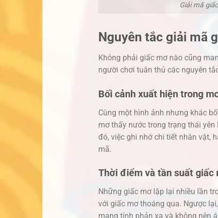
Giải mã giấc
Nguyên tắc giải mã g
Không phải giấc mơ nào cũng mang
người chơi tuân thủ các nguyên tắc
Bối cảnh xuất hiện trong mơ
Cùng một hình ảnh nhưng khác bối
mơ thấy nước trong trạng thái yên
đó, việc ghi nhớ chi tiết nhân vật,
mã.
Thời điểm và tần suất giấc
Những giấc mơ lặp lại nhiều lần t
với giấc mơ thoáng qua. Ngược lại
mang tính phản xạ và không nên á