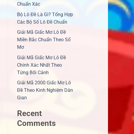
Chuẩn Xác
Bộ Lô Đề Là Gì? Tổng Hợp
Các Bộ Số Lô Đề Chuẩn
Giải Mã Giấc Mơ Lô Đề
Miền Bắc Chuẩn Theo Sổ
Mơ
Giải Mã Giấc Mơ Lô Đề
Chính Xác Nhất Theo
Từng Bối Cảnh
Giải Mã 2000 Giấc Mơ Lô
Đề Theo Kinh Nghiệm Dân
Gian
Recent
Comments