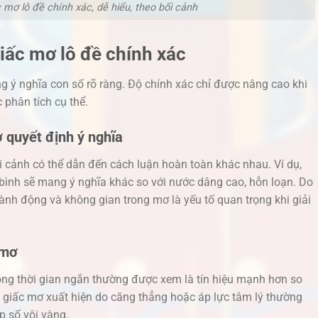
 mơ lô đề chính xác, dễ hiểu, theo bối cảnh
iấc mơ lô đề chính xác
 ý nghĩa con số rõ ràng. Độ chính xác chỉ được nâng cao khi
 phân tích cụ thể.
 quyết định ý nghĩa
 cảnh có thể dẫn đến cách luận hoàn toàn khác nhau. Ví dụ,
 bình sẽ mang ý nghĩa khác so với nước dâng cao, hỗn loạn. Do
 hành động và không gian trong mơ là yếu tố quan trọng khi giải
 mơ
rong thời gian ngắn thường được xem là tín hiệu mạnh hơn so
, giấc mơ xuất hiện do căng thẳng hoặc áp lực tâm lý thường
p số vội vàng.