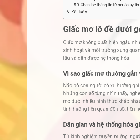
Chọn lọc thông tin từ nguồn uy tín
Kết luận
Giấc mơ lô đề dưới gó
Giấc mơ không xuất hiện ngẫu nhiê
sinh hoạt và môi trường xung quanh
lâu và dần được hệ thống hóa.
Vì sao giấc mơ thường gắn 
Não bộ con người có xu hướng ghi
Những con số từng nhìn thấy, nghe 
mơ dưới nhiều hình thức khác nhau.
tình huống liên quan đến số, tiền 
Dân gian và hệ thống hóa g
Từ kinh nghiệm truyền miệng, ngườ