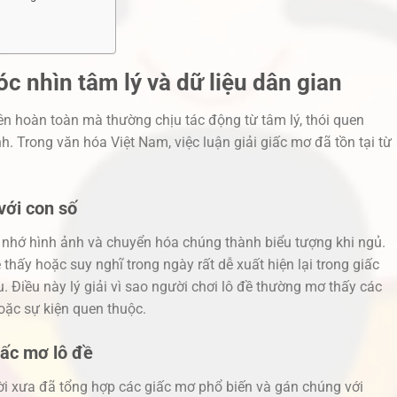
c nhìn tâm lý và dữ liệu dân gian
n hoàn toàn mà thường chịu tác động từ tâm lý, thói quen
. Trong văn hóa Việt Nam, việc luận giải giấc mơ đã tồn tại từ
với con số
 nhớ hình ảnh và chuyển hóa chúng thành biểu tượng khi ngủ.
thấy hoặc suy nghĩ trong ngày rất dễ xuất hiện lại trong giấc
 Điều này lý giải vì sao người chơi lô đề thường mơ thấy các
hoặc sự kiện quen thuộc.
iấc mơ lô đề
i xưa đã tổng hợp các giấc mơ phổ biến và gán chúng với