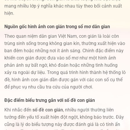
mang nhiều lớp ý nghĩa khác nhau tùy theo bối cảnh xuất
hiện.
Nguồn gốc hình ảnh con gián trong sổ mơ dân gian
Theo quan niệm dân gian Việt Nam, con gián là loài côn
trùng sinh sống trong không gian kín, thường xuất hiện vào
ban đêm hoặc những nơi ít ánh sáng. Chính đặc điểm này
khiến con gián được đưa vào sổ mơ như một hình ảnh
phản ánh sự bất ngờ, khó đoán hoặc những tình huống
xảy ra ngoài dự liệu. Trong quá trình hình thành hệ thống lô
đề, hình ảnh con gián dần được gán với các con số cụ thể
để phục vụ nhu cầu tra cứu của người chơi.
Đặc điểm biểu trưng gắn với số đề con gián
Khi nhắc đến
số đề con gián
, nhiều người thường liên
tưởng đến yếu tố xuất hiện đột ngột, không báo trước. Đây
cũng là lý do biểu tượng này được đánh giá là có tính ẩn