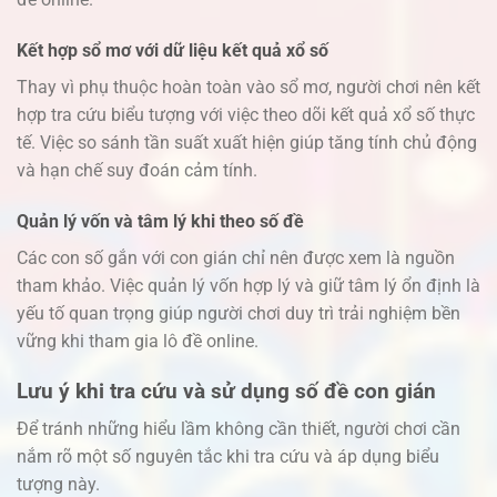
Kết hợp sổ mơ với dữ liệu kết quả xổ số
Thay vì phụ thuộc hoàn toàn vào sổ mơ, người chơi nên kết
hợp tra cứu biểu tượng với việc theo dõi kết quả xổ số thực
tế. Việc so sánh tần suất xuất hiện giúp tăng tính chủ động
và hạn chế suy đoán cảm tính.
Quản lý vốn và tâm lý khi theo số đề
Các con số gắn với con gián chỉ nên được xem là nguồn
tham khảo. Việc quản lý vốn hợp lý và giữ tâm lý ổn định là
yếu tố quan trọng giúp người chơi duy trì trải nghiệm bền
vững khi tham gia lô đề online.
Lưu ý khi tra cứu và sử dụng số đề con gián
Để tránh những hiểu lầm không cần thiết, người chơi cần
nắm rõ một số nguyên tắc khi tra cứu và áp dụng biểu
tượng này.