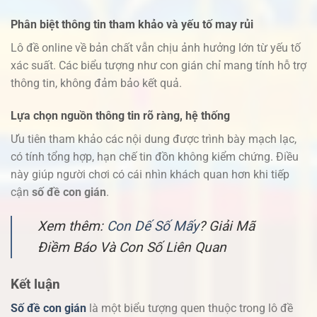
Phân biệt thông tin tham khảo và yếu tố may rủi
Lô đề online về bản chất vẫn chịu ảnh hưởng lớn từ yếu tố
xác suất. Các biểu tượng như con gián chỉ mang tính hỗ trợ
thông tin, không đảm bảo kết quả.
Lựa chọn nguồn thông tin rõ ràng, hệ thống
Ưu tiên tham khảo các nội dung được trình bày mạch lạc,
có tính tổng hợp, hạn chế tin đồn không kiểm chứng. Điều
này giúp người chơi có cái nhìn khách quan hơn khi tiếp
cận
số đề con gián
.
Xem thêm:
Con Dế Số Mấy
? Giải Mã
Điềm Báo Và Con Số Liên Quan
Kết luận
Số đề con gián
là một biểu tượng quen thuộc trong lô đề