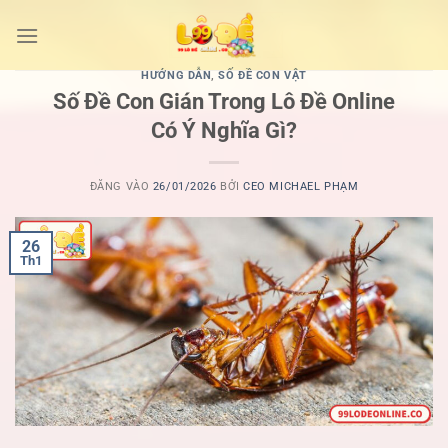
Bỏ
qua
nội
HƯỚNG DẪN
,
SỐ ĐỀ CON VẬT
dung
Số Đề Con Gián Trong Lô Đề Online
Có Ý Nghĩa Gì?
ĐĂNG VÀO
26/01/2026
BỞI
CEO MICHAEL PHẠM
26
Th1