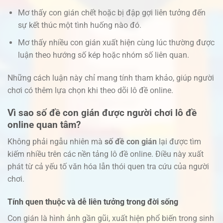
Mơ thấy con gián chết hoặc bị đập gợi liên tưởng đến
sự kết thúc một tình huống nào đó.
Mơ thấy nhiều con gián xuất hiện cùng lúc thường được
luận theo hướng số kép hoặc nhóm số liên quan.
Những cách luận này chỉ mang tính tham khảo, giúp người
chơi có thêm lựa chọn khi theo dõi lô đề online.
Vì sao số đề con gián được người chơi lô đề
online quan tâm?
Không phải ngẫu nhiên mà
số đề con gián
lại được tìm
kiếm nhiều trên các nền tảng lô đề online. Điều này xuất
phát từ cả yếu tố văn hóa lẫn thói quen tra cứu của người
chơi.
Tính quen thuộc và dễ liên tưởng trong đời sống
Con gián là hình ảnh gần gũi, xuất hiện phổ biến trong sinh