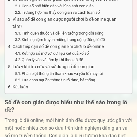
Con số phổ biến gắn với hình ảnh con gián
Trường hợp mơ thấy con gián và cách luận số
Vì sao số đề con gián được người chơi lô đề online quan
tâm?
Tính quen thuộc và dễ liên tưởng trong đời sống
Kinh nghiệm truyền miệng trong cộng đồng lô đề
Cách tiếp cận số đề con gián khi chơi lô đề online
Kết hợp sổ mơ với dữ liệu kết quả xổ số
Quản lý vốn và tâm lý khi theo số đề
Lưu ý khi tra cứu và sử dụng số đề con gián
Phân biệt thông tin tham khảo và yếu tố may rủi
Lựa chọn nguồn thông tin rõ ràng, hệ thống
Kết luận
Số đề con gián được hiểu như thế nào trong lô
đề?
Trong lô đề online, mỗi hình ảnh đều được quy ước gắn với
một hoặc nhiều con số dựa trên kinh nghiệm dân gian và
sổ mơ truyền thống. Con gián là biểu tượng khá đặc biệt,