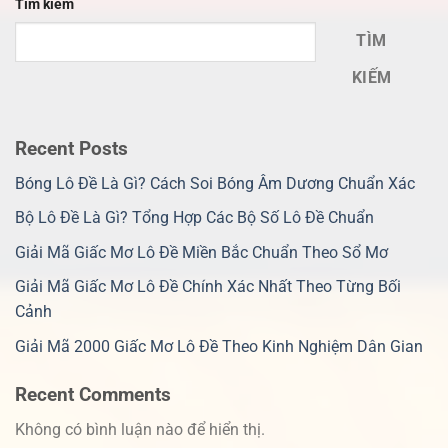
Tìm kiếm
TÌM
KIẾM
Recent Posts
Bóng Lô Đề Là Gì? Cách Soi Bóng Âm Dương Chuẩn Xác
Bộ Lô Đề Là Gì? Tổng Hợp Các Bộ Số Lô Đề Chuẩn
Giải Mã Giấc Mơ Lô Đề Miền Bắc Chuẩn Theo Sổ Mơ
Giải Mã Giấc Mơ Lô Đề Chính Xác Nhất Theo Từng Bối
Cảnh
Giải Mã 2000 Giấc Mơ Lô Đề Theo Kinh Nghiệm Dân Gian
Recent Comments
Không có bình luận nào để hiển thị.