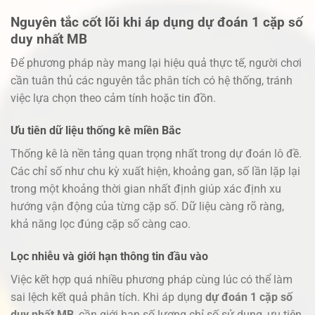
Nguyên tắc cốt lõi khi áp dụng dự đoán 1 cặp số
duy nhất MB
Để phương pháp này mang lại hiệu quả thực tế, người chơi
cần tuân thủ các nguyên tắc phân tích có hệ thống, tránh
việc lựa chọn theo cảm tính hoặc tin đồn.
Ưu tiên dữ liệu thống kê miền Bắc
Thống kê là nền tảng quan trọng nhất trong dự đoán lô đề.
Các chỉ số như chu kỳ xuất hiện, khoảng gan, số lần lặp lại
trong một khoảng thời gian nhất định giúp xác định xu
hướng vận động của từng cặp số. Dữ liệu càng rõ ràng,
khả năng lọc đúng cặp số càng cao.
Lọc nhiễu và giới hạn thông tin đầu vào
Việc kết hợp quá nhiều phương pháp cùng lúc có thể làm
sai lệch kết quả phân tích. Khi áp dụng
dự đoán 1 cặp số
duy nhất MB
, cần giới hạn số lượng chỉ số sử dụng, ưu tiên