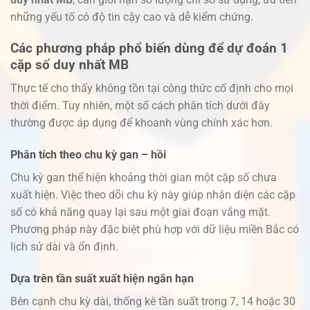
những yếu tố có độ tin cậy cao và dễ kiểm chứng.
Các phương pháp phổ biến dùng để dự đoán 1
cặp số duy nhất MB
Thực tế cho thấy không tồn tại công thức cố định cho mọi
thời điểm. Tuy nhiên, một số cách phân tích dưới đây
thường được áp dụng để khoanh vùng chính xác hơn.
Phân tích theo chu kỳ gan – hồi
Chu kỳ gan thể hiện khoảng thời gian một cặp số chưa
xuất hiện. Việc theo dõi chu kỳ này giúp nhận diện các cặp
số có khả năng quay lại sau một giai đoạn vắng mặt.
Phương pháp này đặc biệt phù hợp với dữ liệu miền Bắc có
lịch sử dài và ổn định.
Dựa trên tần suất xuất hiện ngắn hạn
Bên cạnh chu kỳ dài, thống kê tần suất trong 7, 14 hoặc 30