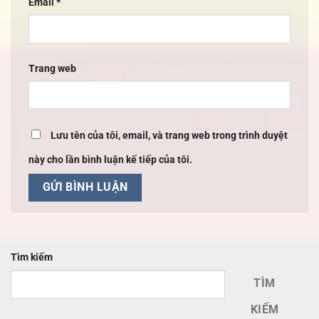
Email
*
Trang web
Lưu tên của tôi, email, và trang web trong trình duyệt
này cho lần bình luận kế tiếp của tôi.
Tìm kiếm
TÌM
KIẾM