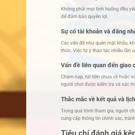
Không phải mọi tình huống đều yêu c
để đảm bảo quyền lợi.
Sự cố tài khoản và đăng nh
Các vấn đề như quên mật khẩu, khô
thức. Việc tự ý thao tác nhiều lần 
Vấn đề liên quan đến giao 
Chậm nạp, rút tiền chưa về hoặc sa
người chơi được kiểm tra và xác m
Thắc mắc về kết quả và lịc
Trong quá trình tham gia, người chơ
cung cấp thông tin chính xác, trá
Tiêu chí đánh giá kên