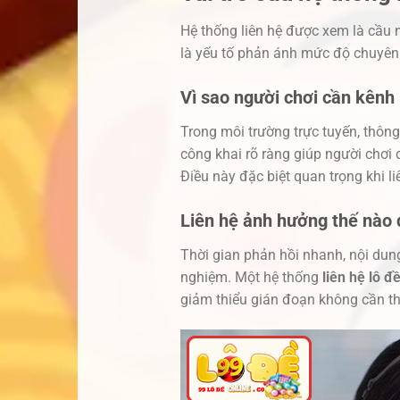
Hệ thống liên hệ được xem là cầu n
là yếu tố phản ánh mức độ chuyên 
Vì sao người chơi cần kênh 
Trong môi trường trực tuyến, thôn
công khai rõ ràng giúp người chơi 
Điều này đặc biệt quan trọng khi li
Liên hệ ảnh hưởng thế nào 
Thời gian phản hồi nhanh, nội dung
nghiệm. Một hệ thống
liên hệ lô đ
giảm thiểu gián đoạn không cần th