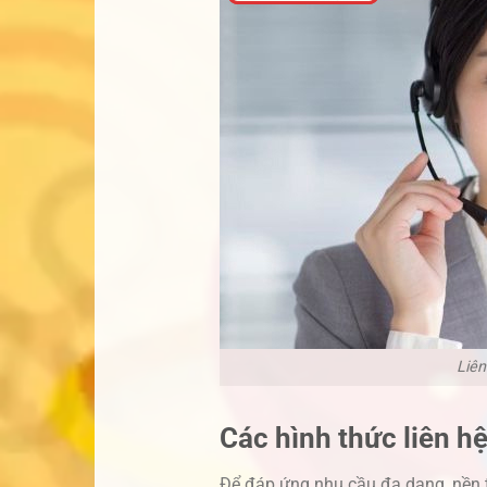
Liên
Các hình thức liên hệ
Để đáp ứng nhu cầu đa dạng, nền tả