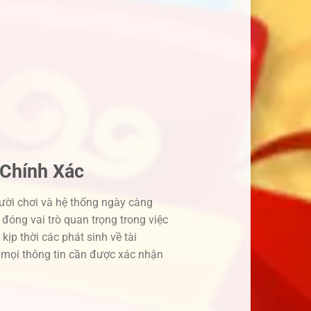
 Chính Xác
người chơi và hệ thống ngày càng
h đóng vai trò quan trọng trong việc
kịp thời các phát sinh về tài
i mọi thông tin cần được xác nhận