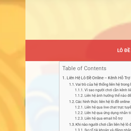
Bỏ
qua
nội
dung
LÔ ĐỀ
Table of Contents
Liên Hệ Lô Đề Online – Kênh Hỗ Tr
Vai trò của hệ thống liên hệ trong 
Vì sao người chơi cần kênh li
Liên hệ ảnh hưởng thế nào đế
Các hình thức liên hệ lô đề online
Liên hệ qua live chat trực tuy
Liên hệ qua ứng dụng nhắn ti
Liên hệ qua email hỗ trợ
Khi nào người chơi cần liên hệ lô 
Sự cố tài khoản và đăng nhậ