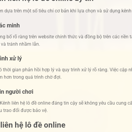
 dựa trên một số tiêu chí cơ bản khi lựa chọn và sử dụng kênh 
xác minh
ng bố rõ ràng trên website chính thức và đồng bộ trên các nền 
 và tránh nhầm lẫn.
ình xử lý
hời gian phản hồi hợp lý và quy trình xử lý rõ ràng. Việc cập nh
m hơn trong quá trình chờ đợi.
in người chơi
. Kênh liên hệ lô đề online đáng tin cậy sẽ không yêu cầu cung
ệu trao đổi được bảo vệ.
liên hệ lô đề online