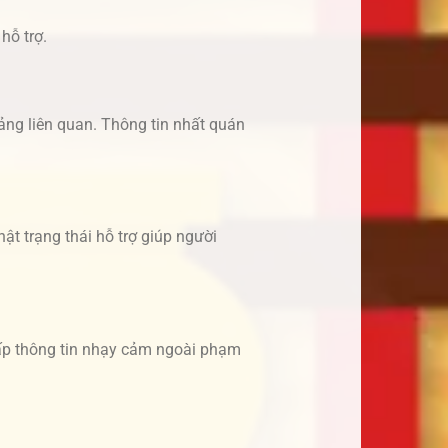
hỗ trợ.
tảng liên quan. Thông tin nhất quán
ật trạng thái hỗ trợ giúp người
 cấp thông tin nhạy cảm ngoài phạm