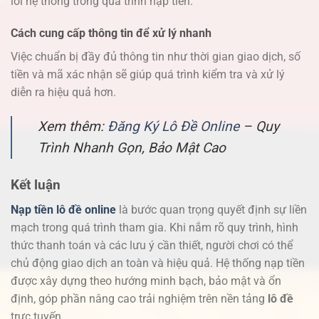
lỗi hệ thống trong quá trình nạp tiền.
Cách cung cấp thông tin để xử lý nhanh
Việc chuẩn bị đầy đủ thông tin như thời gian giao dịch, số
tiền và mã xác nhận sẽ giúp quá trình kiểm tra và xử lý
diễn ra hiệu quả hơn.
Xem thêm:
Đăng Ký Lô Đề Online
– Quy
Trình Nhanh Gọn, Bảo Mật Cao
Kết luận
Nạp tiền lô đề online
là bước quan trọng quyết định sự liền
mạch trong quá trình tham gia. Khi nắm rõ quy trình, hình
thức thanh toán và các lưu ý cần thiết, người chơi có thể
chủ động giao dịch an toàn và hiệu quả. Hệ thống nạp tiền
được xây dựng theo hướng minh bạch, bảo mật và ổn
định, góp phần nâng cao trải nghiệm trên nền tảng
lô đề
trực tuyến.